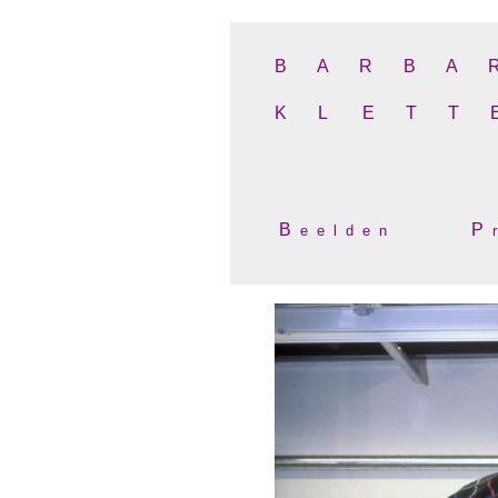
B A R B A 
K L E T T 
B
P
e e l d e n
r