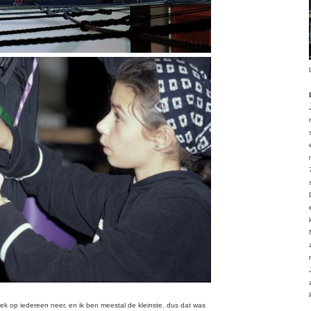
ek op iedereen neer, en ik ben meestal
de kleinste, dus dat was