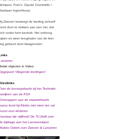
dempers.
Foto's: Claude Crommelin /
Bastiaan IngenHousz.
Bij
Zweven
beweegt de leerling zichzelf
voort door te trekken aan een net, dat
zich onder hem bevindt. Het omhoog
hijsen en weer terughalen van de leer-
ling gebeurt door klasgenoten.
Links
Lanceren
Beide objecten in Video:
Opgepast! Vliegende leerlingen!
Tekstlinks
Over de kunstopdracht bij het Techniek-
paviljoen van de KSA
Ontsnappen aan de zwaartekracht
Icarus komt bij Kletter niet meer ten val
Kunst voor kinderen
Vandaar die stijfheid! D
e TU Delft over
de
bijdrage aan het Lanceerobject
Wubbo Ockels over Zweven & Lanceren