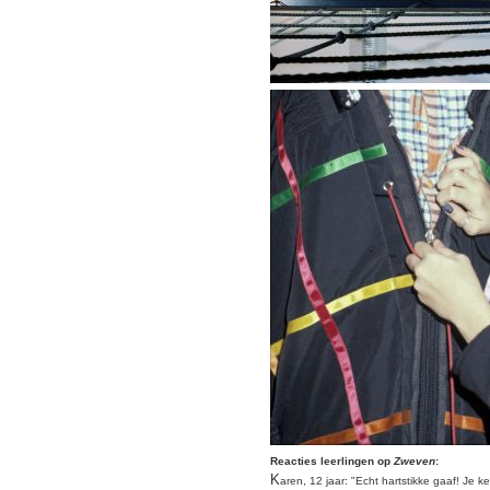
Reacties leerlingen op
Zweven
:
K
aren, 12 jaar: "
Echt hartstikke gaaf! Je
ke