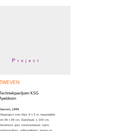
P
r o j e c t
ZWEVEN
Techniekpaviljoen KSG
Apeldoorn
Zweven, 1999
Vliegtraject over klas: 8 x 5 m, maaswijdte
net 96 x 96 cm. Zweefpak: L 200 cm.
Aluminium, ijzer, roestvaststaal, nylon,
polypropyleen, valbeveiliging, lagers en