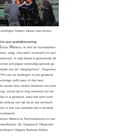
Leerlingen helpen elkaar naar boven.
Een jaar praktijkervaring
J
W
ohan
ielens: Ik vind
de kunstwerken
mooi, veilig, educatief,
technisch en sen-
sationeel. In mijn lokaal
is gedurende dit
eerste schooljaar veel
vuldig gebruik ge-
maakt van de "vliegma
chine". Ongeveer
75% van de leerlingen
is erin geweest,
sommige zelfs twee of
drie keer.
De eerste keer vinden kinderen het best
eng: vooral als er nog niemand van de
klas in is geweest, maar dat went snel.
Na verloop van tijd zie je dat niemand
zich er iets van aantrekt dat er iemand
rondzweeft.
J
ohan
W
ielens is
Techniekdocent in het
zweeflokaal. Uit:
Opgepast! Vliegende
leerlingen!
Uitgave Barbara Kletter.