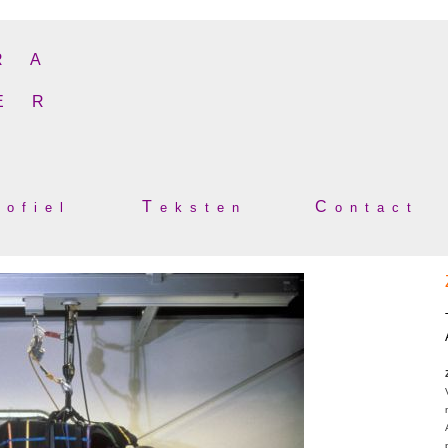
R A
E R
T
C
 o f i e l
e k s t e n
o n t a c t